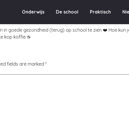
Montessorischo
Onderwijs
De school
Praktisch
Ni
gen in goede gezondheid (terug) op school te zien ❤️ Hoe kun
ke kop koffie ☕
red fields are marked
*