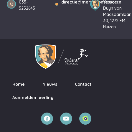
035-
directie@mariamontessori.nl
Van der
5252643
Duyn van
Maasdamlaan
30, 1272 EM
Huizen
Home
Nieuws
Contact
Aanmelden leerling