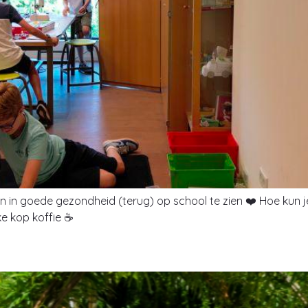
gen in goede gezondheid (terug) op school te zien ❤️ Hoe kun
ke kop koffie ☕